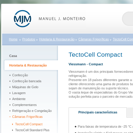
Home
Produtos
Hotelaria & Restauração
Câmaras Frigoríficas
TectoCell Co
TectoCell Compact
Casa
Viessmann - Compact
Hotelaria & Restauração
Viessmann é um dos principais fornecedore
Confecção
refrigeração.
Presente em 18 países diferentes garante a
Confecção bancada
cliente oferecendo uma gama de produtos ba
Máquinas de Gelo
sejam de manutenção ou suporte técnico.
O vasta leque de especialistas do Grupo V
Lavagem
solução perfeita para o parceiro de mercado
Ambiente
Complementares
Refrigeração e Congelação
Principais características
Câmaras Frigoríficas
TectoCell Compact
Para faixas de temperatura de -25 °C
TectoCell Standard Plus