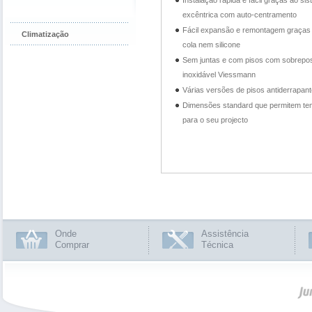
Instalação rápida e fácil graças ao si
excêntrica com auto-centramento
Fácil expansão e remontagem graças 
Climatização
cola nem silicone
Sem juntas e com pisos com sobrepos
inoxidável Viessmann
Várias versões de pisos antiderrapan
Dimensões standard que permitem tem
para o seu projecto
Onde
Assistência
Comprar
Técnica