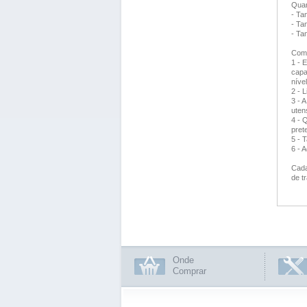
Quan
- Ta
- Ta
- Ta
Como
1 - 
capa
nível
2 - 
3 - 
uten
4 - 
pret
5 - 
6 - 
Cada
de t
Onde
Comprar