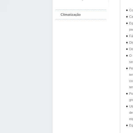
Co
Climatização
Ca
Eq
pa
Fá
Di
Di
O 
se
Pe
te
co
te
Po
gr
Ut
de
eq
Eq