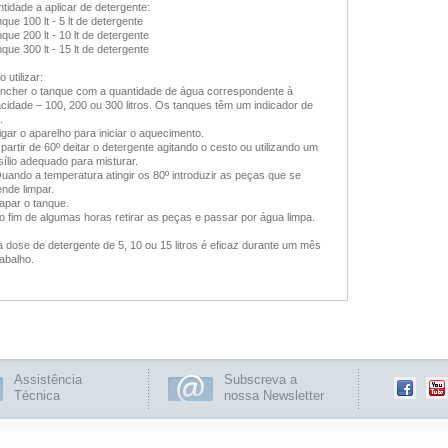
tidade a aplicar de detergente:
nque 100 lt - 5 lt de detergente
nque 200 lt - 10 lt de detergente
nque 300 lt - 15 lt de detergente
 utilizar:
Encher o tanque com a quantidade de água correspondente à
cidade – 100, 200 ou 300 litros. Os tanques têm um indicador de
.
Ligar o aparelho para iniciar o aquecimento.
A partir de 60º deitar o detergente agitando o cesto ou utilizando um
sílio adequado para misturar.
Quando a temperatura atingir os 80º introduzir as peças que se
ende limpar.
Tapar o tanque.
Ao fim de algumas horas retirar as peças e passar por água limpa.
 dose de detergente de 5, 10 ou 15 litros é eficaz durante um mês
rabalho.
Assistência
Subscreva a
Técnica
nossa Newsletter