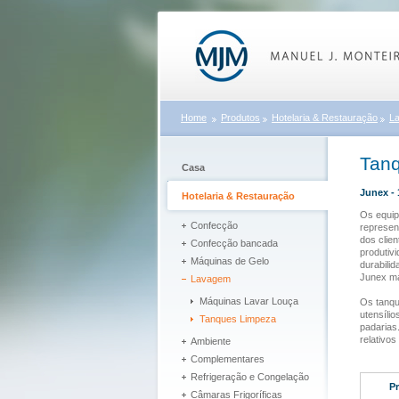
Home
Produtos
Hotelaria & Restauração
L
Tanq
Casa
Junex - 
Hotelaria & Restauração
Os equi
Confecção
represen
dos clie
Confecção bancada
produtivi
Máquinas de Gelo
durabili
Junex ma
Lavagem
Máquinas Lavar Louça
Os tanqu
utensílio
Tanques Limpeza
padarias
relativos
Ambiente
Complementares
Refrigeração e Congelação
Pr
Câmaras Frigoríficas