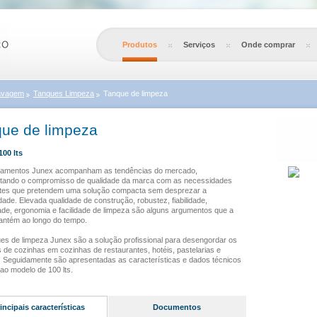
Produtos
Serviços
Onde comprar
avagem
Tanques Limpeza
Tanque de limpeza
ue de limpeza
100 lts
pamentos Junex acompanham as tendências do mercado,
tando o compromisso de qualidade da marca com as necessidades
ntes que pretendem uma solução compacta sem desprezar a
dade. Elevada qualidade de construção, robustez, fiabilidade,
dade, ergonomia e facilidade de limpeza são alguns argumentos que a
ntém ao longo do tempo.
es de limpeza Junex são a solução profissional para desengordar os
s de cozinhas em cozinhas de restaurantes, hotéis, pastelarias e
. Seguidamente são apresentadas as características e dados técnicos
 ao modelo de 100 lts.
incipais características
Documentos