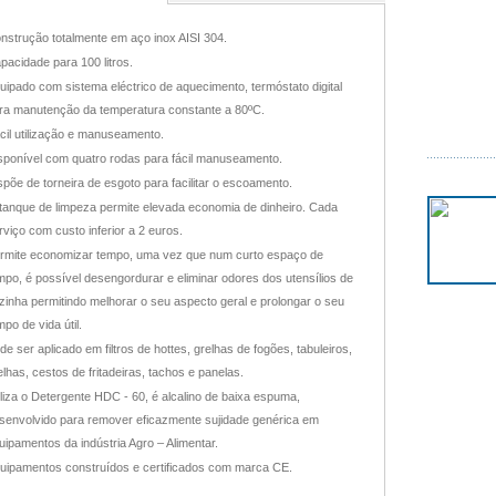
nstrução totalmente em aço inox AISI 304.
pacidade para 100 litros.
uipado com sistema eléctrico de aquecimento, termóstato digital
ra manutenção da temperatura constante a 80ºC.
cil utilização e manuseamento.
sponível com quatro rodas para fácil manuseamento.
spõe de torneira de esgoto para facilitar o escoamento.
tanque de limpeza permite elevada economia de dinheiro. Cada
rviço com custo inferior a 2 euros.
rmite economizar tempo, uma vez que num curto espaço de
mpo, é possível desengordurar e eliminar odores dos utensílios de
zinha permitindo melhorar o seu aspecto geral e prolongar o seu
mpo de vida útil.
de ser aplicado em filtros de hottes, grelhas de fogões, tabuleiros,
elhas, cestos de fritadeiras, tachos e panelas.
iliza o Detergente HDC - 60, é alcalino de baixa espuma,
senvolvido para remover eficazmente sujidade genérica em
uipamentos da indústria Agro – Alimentar.
uipamentos construídos e certificados com marca CE.